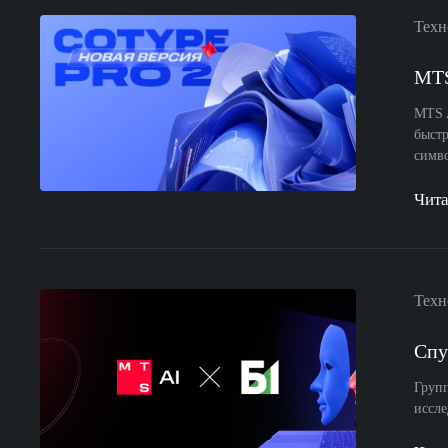
Техн
MTS
MTS A
быстр
симво
Чита
Техн
Спу
Групп
иссле