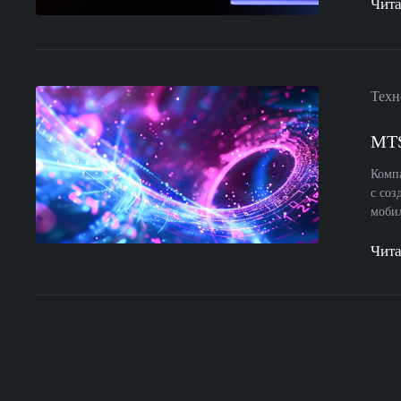
Чита
Техн
MTS
Комп
с соз
мобил
Чита