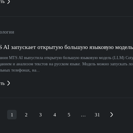
ть
ологии
 AI запускает открытую большую языковую модель
ания MTS AI выпустила открытую большую языковую модель (LLM) Cotyp
данием и анализом текстов на русском языке. Модель можно запускать л
ьных телефонах, на...
ть
1
2
3
4
5
…
31