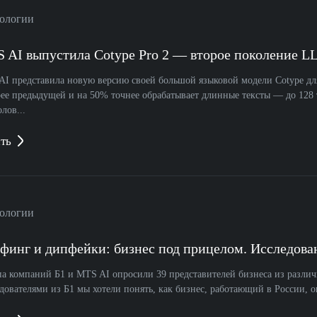
ологии
 AI выпустила Cotype Pro 2 — второе поколение L
I представила новую версию своей большой языковой модели Cotype для
ее предыдущей и на 50% точнее обрабатывает длинные тексты — до 128 т
лов...
ть
ологии
финг и дипфейки: бизнес под прицелом. Исследова
а компаний Б1 и MTS AI опросили 39 представителей бизнеса из различн
дователями из Б1 мы хотели понять, как бизнес, работающий в России, о