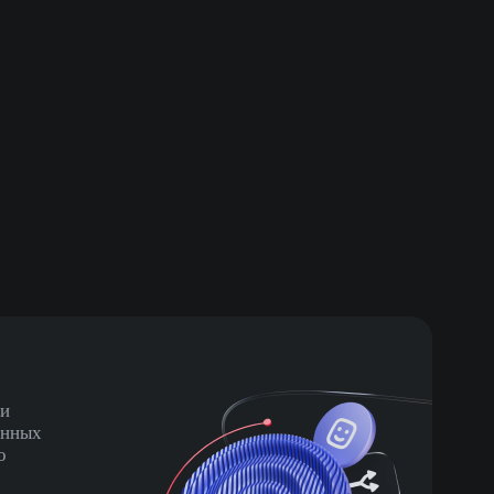
 и
онных
о