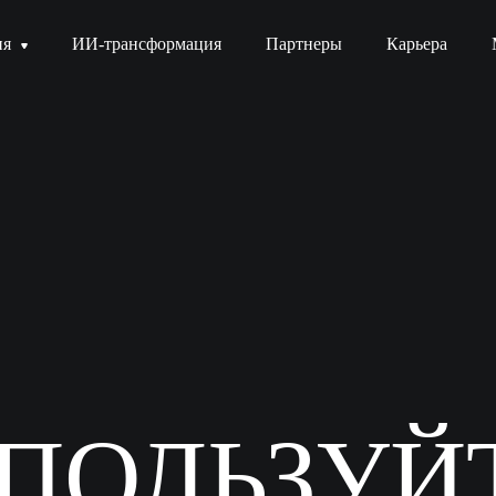
ия
ИИ-трансформация
Партнеры
Карьера
П
О
Л
Ь
З
У
Й