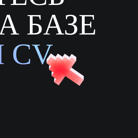
А БАЗЕ
И CV