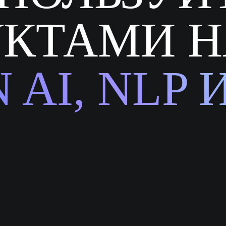
КТАМИ Н
 AI, NLP 