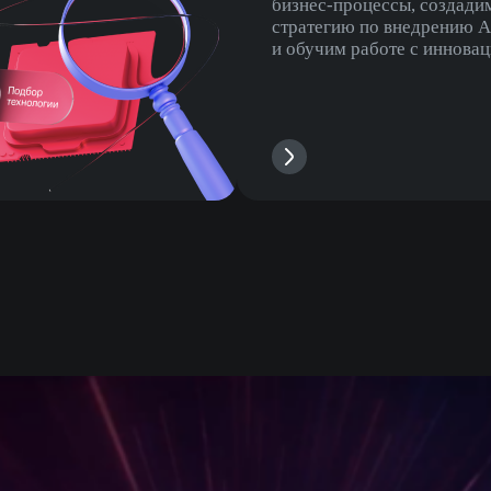
бизнес-процессы, создади
стратегию по внедрению A
и обучим работе с иннова