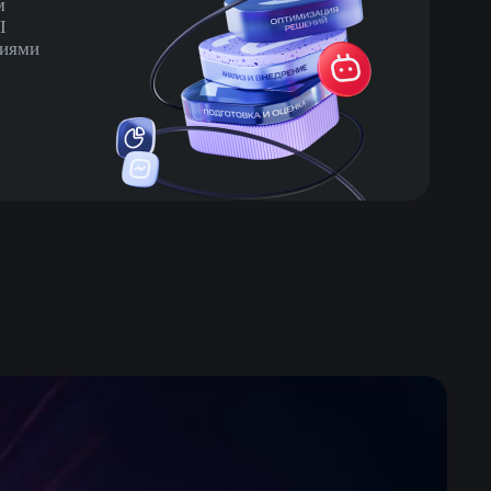
м
I
циями