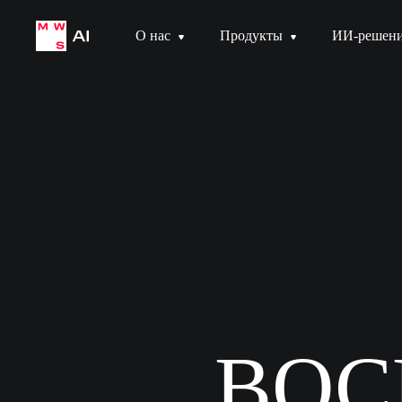
О нас
Продукты
ИИ-решен
В
О
С