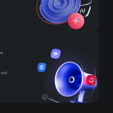
ля
елей