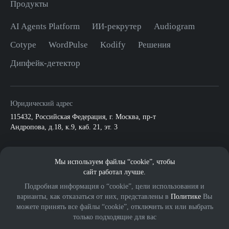
Продукты
AI Agents Platform
ИИ-рекрутер
Audiogram
Cotype
WordPulse
Kodify
Решения
Дипфейк-детектор
Юридический адрес
115432
,
Российская Федерация, г. Москва
,
пр-т
Андропова, д.18, к.9, каб. 21, эт. 3
По всем вопросам:
Мы используем файлы “cookie”, чтобы
info@mts.ai
ПАО МТС
сайт работал лучше.
Подробная информация о “cookie”, цели использования и
варианты, как отказаться от них, представлены в
Политике
Вы
можете принять все файлы “cookie”, отключить их или выбрать
только подходящие для вас
© 2026 ООО «МВС ИИ».
Eng