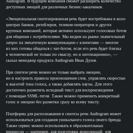
Audiogram. В будущем компания сможет расширить количество
доступных эмоций для различных бизнес-заказчиков.
«Эмоциональная синтезированная речь будет востребована в колл-
центрах банков, ритейлеров, телеком-операторов и других
крупных компаний, которые активно используют голосовых ботов
для общения с потребителями. Мы видим на рынке значительный
запрос на эмпатичную коммуникацию с клиентами — многие
из них готовы общаться с чат-ботом, если его речь будет близка
к человеческой не только по смыслу, но и интонационно», —
сказал менеджер продукта Audiogram Иван Дулов.
При синтезе речи можно не только выбрать эмоцию,
но и настроить правила произношения слов, управлять скоростью
и высотой тона голоса, а также добавлять паузы. Для этого
достаточно разметить исходный текст для воспроизведения
с помощью SSML-тегов. Также можно применить конкретный
голос и эмоцию без разметки сразу ко всему тексту.
Платформа для распознавания и синтеза речи Audiogram может
использоваться для создания уникального голоса своего бренда.
Также сервис можно использовать в образовательных
процессах — например, для подготовки аудиолекций, для