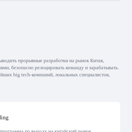
ыводить прорывные разработки на рынок Китая,
ями, безопасно релоцировать команду и зарабатывать.
йших big tech-компаний, локальных специалистов,
ding
программа по выходу на китайский рынок