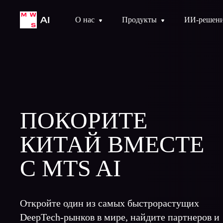
О нас
Продукты
ИИ-решен
Подробнее
Программа
Для кого
ПОКОРИТЕ
КИТАЙ ВМЕСТЕ
С MTS AI
Откройте один из самых быстрорастущих
DeepTech-рынков в мире, найдите партнеров и