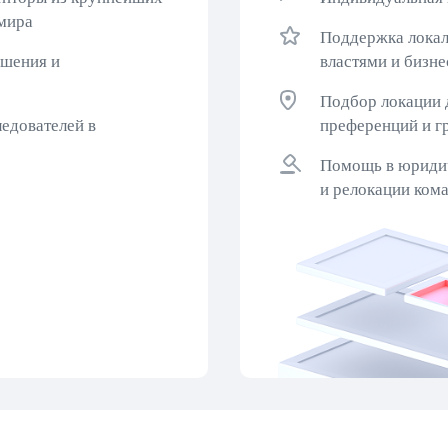
 мира
Поддержка локал
ешения и
властями и бизн
Подбор локации д
едователей в
преференций и г
Помощь в юридич
и релокации ком