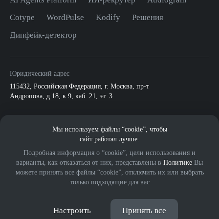
Cotype
WordPulse
Kodify
Решения
Дипфейк-детектор
Юридический адрес
115432
,
Российская Федерация, г. Москва
,
пр-т
Андропова, д.18, к.9, каб. 21, эт. 3
По всем вопросам:
Мы используем файлы “cookie”, чтобы
info@mts.ai
ПАО МТС
сайт работал лучше.
Подробная информация о “cookie”, цели использования и
варианты, как отказаться от них, представлены в
Политике
Вы
можете принять все файлы “cookie”, отключить их или выбрать
только подходящие для вас
© 2026 ООО «МВС ИИ».
Eng
Все права защищены.
18+
Настроить
Принять все
Политика обработки cookies