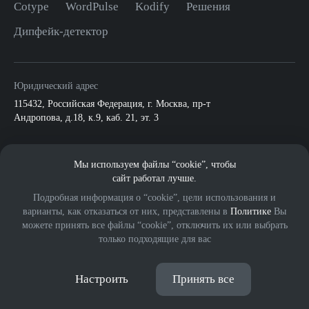
Cotype
WordPulse
Kodify
Решения
Дипфейк-детектор
Юридический адрес
115432
,
Российская Федерация, г. Москва
,
пр-т
Андропова, д.18, к.9, каб. 21, эт. 3
По всем вопросам:
Мы используем файлы “cookie”, чтобы
info@mts.ai
ПАО МТС
сайт работал лучше.
Подробная информация о “cookie”, цели использования и
варианты, как отказаться от них, представлены в
Политике
Вы
можете принять все файлы “cookie”, отключить их или выбрать
только подходящие для вас
© 2026 ООО «МВС ИИ».
Eng
Все права защищены.
18+
Настроить
Принять все
Политика обработки cookies
Политика обработки персональных данных