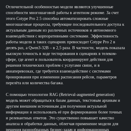
Отличительной особенностью модели являются улучшенные
способности многошаговой работы в агентном режиме. За счет
этого Cotype Pro 2.5 способна автоматизировать сложные
многошаговые процессы, требующие последовательного доступа к
актуальным данным из различных источников и автономного
взаимодействия с корпоративными системами. Эффективность
работы модели в таких сценариях превосходит Cotype Pro 2 в
десять раз, а Qwen3-32B – в 2,5 раза. В частности, модель показала
высокую точность в ходе тестирования в сценариях в телеком-
сфере, где агент и пользователь координируют действия для
решения технических проблем с услугами связи, и в
авиаперевозках, где требуется взаимодействие с системами
бронирования при изменении расписания рейсов, параметров
перелёта или количества багажа.
С помощью технологии RAG (Retrieval-augmented generation)
модель может обращаться к базам данных, текстовым архивам и
другим внешним источникам для получения актуальной
информации и использовать её при формировании более точных
и релевантных ответов. Это существенно повышает качество
анализа и обработки данных, облегчая применение модели для
решения разнообразных бизнес-задач и информационных