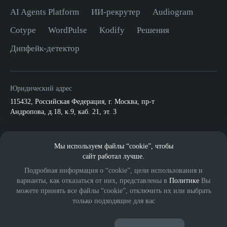
AI Agents Platform
ИИ-рекрутер
Audiogram
Cotype
WordPulse
Kodify
Решения
Дипфейк-детектор
Юридический адрес
115432
,
Российская Федерация, г. Москва
,
пр-т
Андропова, д.18, к.9, каб. 21, эт. 3
По всем вопросам:
Мы используем файлы “cookie”, чтобы
info@mts.ai
ПАО МТС
сайт работал лучше.
Подробная информация о “cookie”, цели использования и
варианты, как отказаться от них, представлены в
Политике
Вы
можете принять все файлы “cookie”, отключить их или выбрать
только подходящие для вас
© 2026 ООО «МВС ИИ».
Eng
Все права защищены.
18+