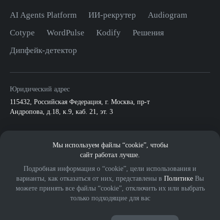
AI Agents Platform
ИИ-рекрутер
Audiogram
Cotype
WordPulse
Kodify
Решения
Дипфейк-детектор
Юридический адрес
115432
,
Российская Федерация, г. Москва
,
пр-т
Андропова, д.18, к.9, каб. 21, эт. 3
По всем вопросам:
Мы используем файлы “cookie”, чтобы
info@mts.ai
ПАО МТС
сайт работал лучше.
Подробная информация о “cookie”, цели использования и
варианты, как отказаться от них, представлены в
Политике
Вы
можете принять все файлы “cookie”, отключить их или выбрать
только подходящие для вас
© 2026 ООО «МВС ИИ».
Eng
Все права защищены.
18+