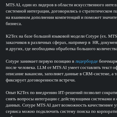
MTS AI, один из лидеров в области искусственного интел
системной интеграции, договорились о стратегическом п
на взаимном дополнении компетенций и поможет значит
бизнеса.
К2Тех на базе большой языковой модели Cotype (ex. MTS
заказчиков в различных сферах, например в HR, докуме
и других, где необходима обработка большого количеств
Cotype занимает первую позицию в
лидерборде
бенчмарк
после человека. LLM от MTS AI умеет составлять текст 
описание вакансии, заполняет данные в CRM-системе, а 
фиксирует договоренности встречи.
Опыт К2Тех по внедрению ИТ-решений позволит сократит
снять вопросы интеграции с действующими системами и
данных. Cotype MTS AI дает возможность качественнее
сервиса можно подключить систему поиска по корпоратив