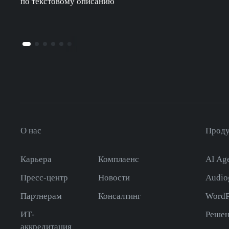
по текстовому описанию
О нас
Прод
Карьера
Комплаенс
AI Age
Пресс-центр
Новости
Audio
Партнерам
Консалтинг
WordP
ИТ-
Решен
аккредитация