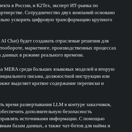
лекта в России, и К2Тех, эксперт ИТ-рынка по
артнерстве. Сотрудничество двух компаний основано
ельно ускорить цифровую трансформацию крупного
 AI Chat)
будет создавать отраслевые решения для
нтообороте, маркетинге, производственных процессах
а данных в режиме реального времени.
а MERA среди больших языковых моделей и вторую
официального письма, должностной инструкции или
также выделяет краткое содержание переписки и
ь время развертывания LLM в контуре заказчиков,
 обеспечить дополнительную безопасность
 управлять источниками информации. С помощью
ным базам данных, а также чат-ботов для найма и