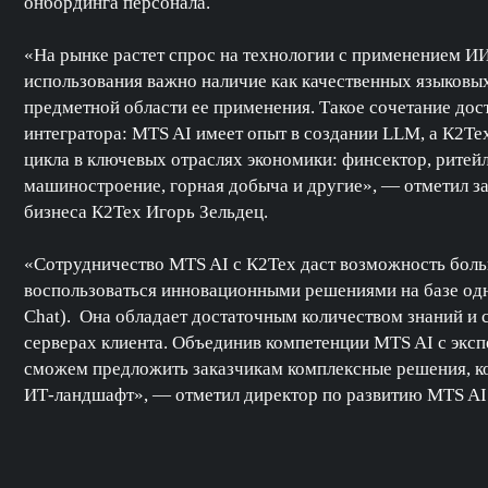
онбординга персонала.
«На рынке растет спрос на технологии с применением ИИ
использования важно наличие как качественных языковых
предметной области ее применения. Такое сочетание дос
интегратора: MTS AI имеет опыт в создании LLM, а К2Те
цикла в ключевых отраслях экономики: финсектор, ритейл
машиностроение, горная добыча и другие», — отметил з
бизнеса К2Тех Игорь Зельдец.
«Сотрудничество MTS AI с К2Тех даст возможность бол
воспользоваться инновационными решениями на базе од
Chat). Она обладает достаточным количеством знаний и с
серверах клиента. Объединив компетенции MTS AI с эксп
сможем предложить заказчикам комплексные решения, ко
ИТ-ландшафт», — отметил директор по развитию MTS AI