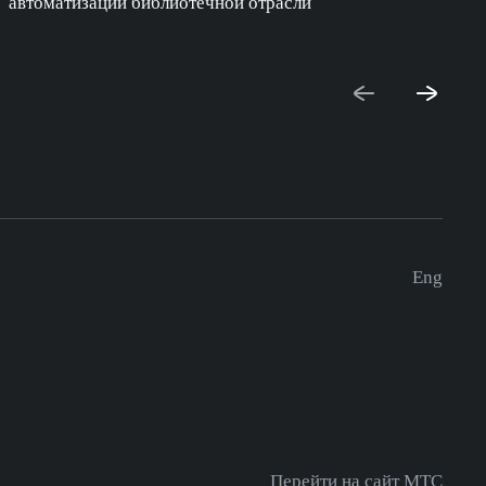
автоматизации библиотечной отрасли
с
Eng
Перейти на сайт МТС