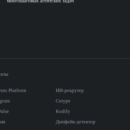
многошаговых агентских задач
укты
nts Platform
ИИ-рекрутер
gram
Cotype
ulse
Kodify
ия
Дипфейк-детектор