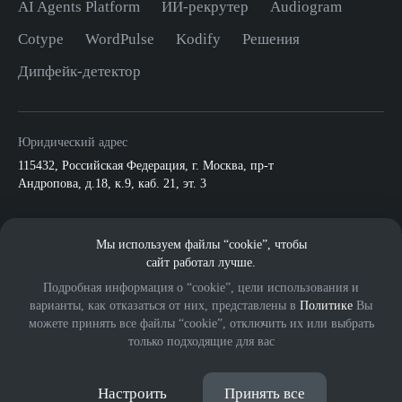
AI Agents Platform
ИИ-рекрутер
Audiogram
Cotype
WordPulse
Kodify
Решения
Дипфейк-детектор
Юридический адрес
115432
,
Российская Федерация, г. Москва
,
пр-т
Андропова, д.18, к.9, каб. 21, эт. 3
По всем вопросам:
Мы используем файлы “cookie”, чтобы
info@mts.ai
ПАО МТС
сайт работал лучше.
Подробная информация о “cookie”, цели использования и
варианты, как отказаться от них, представлены в
Политике
Вы
можете принять все файлы “cookie”, отключить их или выбрать
только подходящие для вас
© 2026 ООО «МВС ИИ».
Eng
Все права защищены.
18+
Настроить
Принять все