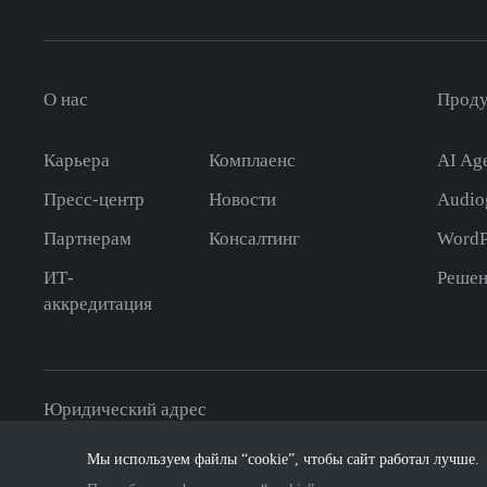
О нас
Прод
Карьера
Комплаенс
AI Age
Пресс-центр
Новости
Audio
Партнерам
Консалтинг
WordP
ИТ-
Решен
аккредитация
Юридический адрес
115432
,
Российская Федерация, г. Москва
,
пр-т Андропов
Мы используем файлы “cookie”, чтобы сайт работал лучше.