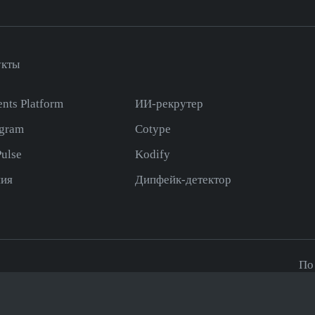
укты
nts Platform
ИИ-рекрутер
gram
Cotype
ulse
Kodify
ия
Дипфейк-детектор
По
а, д.18, к.9, каб. 21, эт. 3
in