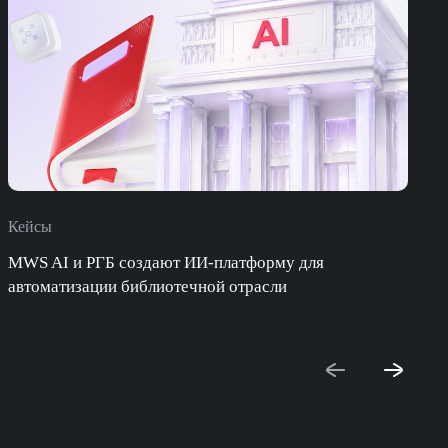
Кейсы
П
MWS AI и РГБ создают ИИ-платформу для
автоматизации библиотечной отрасли
с