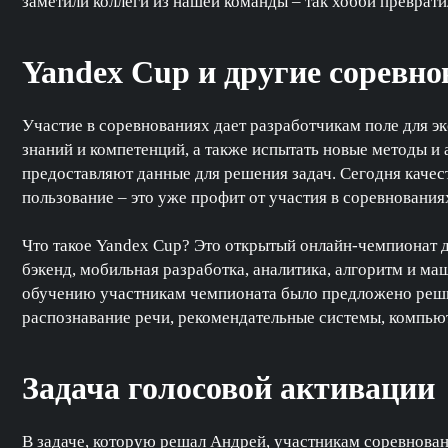
заметили коллеги из нашей команды – так хобби преврати
Yandex Cup и другие соревн
Участие в соревнованиях дает разработчикам поле для э
знаний и компетенций, а также испытать новые методы и 
предоставляют данные для решения задач. Сегодня качес
пользование – это уже профит от участия в соревнования
Что такое Yandex Cup? Это открытый онлайн-чемпионат д
бэкенд, мобильная разработка, аналитика, алгоритм и м
обучению участникам чемпионата было предложено реши
распознавание речи, рекомендательные системы, компьют
Задача голосовой активации
В задаче, которую решал Андрей, участникам соревнова