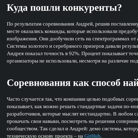
Куда пошли конкуренты?
По результатам соревнования Андрей, решив поставленную
месте оказались команды, которые использовали предо
изображения. Они дообучили сеть на спектрограммах от а
Системы золотого и серебряного призеров давали результ
Андрея показал точность в 92%. Процент показывает точ
организаторы не использовали, несмотря на различие по
Соревнования как способ на
Часто случается так, что компании целью подобных соре
показывает, как можно решать стандартные задачи по-нов
разработчиков, которые мыслят нестандартно. В любом с
прокачать свои навыки, посмотреть на решения сопернико
сообществом. Так сделал и Андрей: демо системы, котор
техническую основу проекта – на
GitHub
.