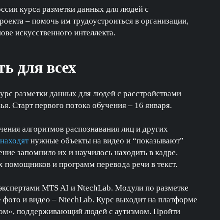
оссии курса разметки данных для людей с
оекта – помочь им трудоустроиться в организации,
ове искусственного интеллекта.
ь для всех
курс разметки данных для людей с расстройствами
я. Старт первого потока обучения – 16 января.
чения алгоритмов распознавания лиц и других
и
находят
нужные объекты на видео и “показывают”
ние запомнило их и научилось находить в кадре.
х помощников и программ перевода речи в текст.
экспертами MTS AI и NtechLab. Модули по разметке
е фото и видео – NtechLab. Курс выходит на платформе
дом», поддерживающий людей с аутизмом. Пройти