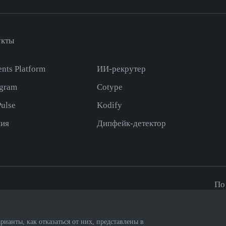
укты
nts Platform
ИИ-рекрутер
gram
Cotype
ulse
Kodify
ия
Дипфейк-детектор
По
а, д.18, к.9, каб. 21, эт. 3
in
рианты, как отказаться от них, представлены в