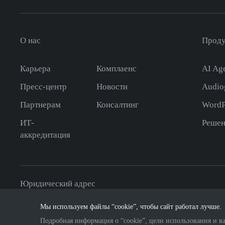
О нас
Прод
Карьера
Комплаенс
AI Age
Пресс-центр
Новости
Audio
Партнерам
Консалтинг
WordP
ИТ-
Решен
аккредитация
Юридический адрес
115432
,
Российская Федерация, г. Москва
,
пр-т Андропов
Мы используем файлы “cookie”, чтобы сайт работал лучше.
Подробная информация о “cookie”, цели использования и ва