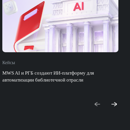
Кейсы
П
MWS AI и РГБ создают ИИ-платформу для
автоматизации библиотечной отрасли
с